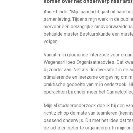
komen over het onderwerp haar afs
Anne-Linde: “Mijn aandacht gaat uit naar h
samenleving. Tijdens mijn werk in de publ
hiervoor een belangrijke randvoorwaarde is
behaalde master Bestuurskunde een master 
volgen.
Vanuit mijn groeiende interesse voor orga
WagenaarHoes Organisatieadvies. Dat kwalit
bijzonder aan. Net als de diversiteit in d
stimulerende en leerzame omgeving om mijn
praktische gedeelte van mijn onderzoek. Hij
opdrachten bij onder meer het Carmelcolle
Mijn afstudeeronderzoek doe ik bij een va
richt zich op de mate van teamleren (kenni
passend onderwijs. Dit met het idee dat t
de scholen beter te organiseren. In mijn onde