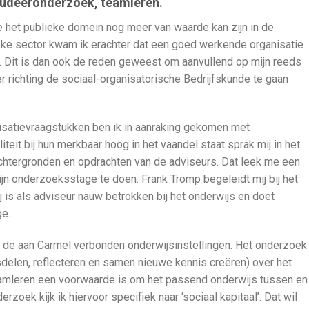
tudeeronderzoek, teamleren.
oe het publieke domein nog meer van waarde kan zijn in de
ieke sector kwam ik erachter dat een goed werkende organisatie
. Dit is dan ook de reden geweest om aanvullend op mijn reeds
richting de sociaal-organisatorische Bedrijfskunde te gaan
nisatievraagstukken ben ik in aanraking gekomen met
eit bij hun merkbaar hoog in het vaandel staat sprak mij in het
e achtergronden en opdrachten van de adviseurs. Dat leek me een
 onderzoeksstage te doen. Frank Tromp begeleidt mij bij het
 is als adviseur nauw betrokken bij het onderwijs en doet
ge.
n de aan Carmel verbonden onderwijsinstellingen. Het onderzoek
sdelen, reflecteren en samen nieuwe kennis creëren) over het
eamleren een voorwaarde is om het passend onderwijs tussen en 
rzoek kijk ik hiervoor specifiek naar ‘sociaal kapitaal’. Dat wil