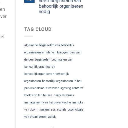
heeft beginselen van
n
behoorlijk organiseren
sen
nodig
over
TAG CLOUD
wel
algemene beginselen van behoorlijk
organiseren
alinda van bruggen
bas van
delden
beginselen
beginselen van
behoorlijk organiseren
behoorlijkorganiseren
behoorlijk
organiseren
behoorlijk organiseren in het
publieke domein
betekenisgeving achteraf
boek
eric ten hulsen
harry ter braak
management van het onverwachte
marjoka
van doorn
masterclass
sociale psychologie
van organiseren
weick