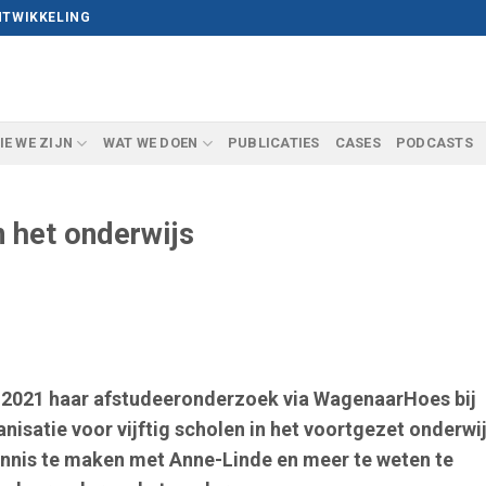
NTWIKKELING
IE WE ZIJN
WAT WE DOEN
PUBLICATIES
CASES
PODCASTS
 het onderwijs
i 2021 haar afstudeeronderzoek via WagenaarHoes bij
isatie voor vijftig scholen in het voortgezet onderwij
nnis te maken met Anne-Linde en meer te weten te