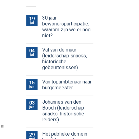
30 jaar
19
jul
bewonersparticipatie:
waarom zijn we er nog
niet?
Val van de muur
04
jul
(leiderschap snacks,
historische
gebeurtenissen)
Van topambtenaar naar
15
jun
burgemeester
Johannes van den
03
jun
Bosch (leiderschap
snacks, historische
leiders)
in
Het publieke domein
29
mei