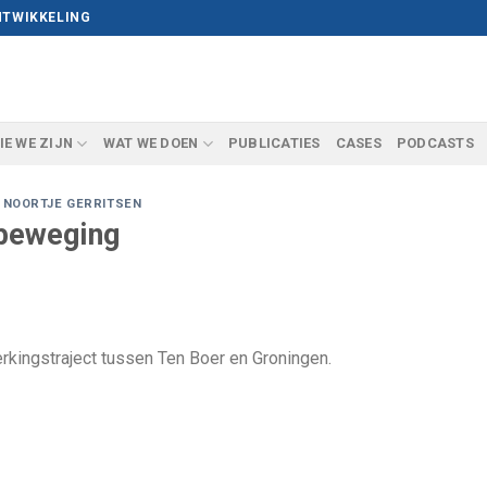
NTWIKKELING
IE WE ZIJN
WAT WE DOEN
PUBLICATIES
CASES
PODCASTS
,
NOORTJE GERRITSEN
 beweging
rkingstraject tussen Ten Boer en Groningen.