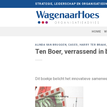
Skip
STRATEGIE, LEIDERSCHAP EN ORGANISATIEO
to
content
HOME
W
ALINDA VAN BRUGGEN
,
CASES
,
HARRY TER BRAAK
Ten Boer, verrassend in
Dit boekje belicht het innovatieve samenwe