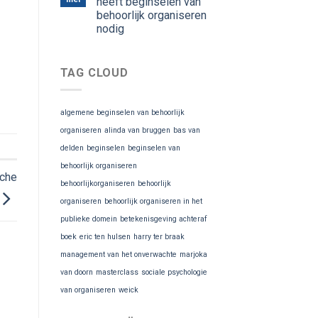
heeft beginselen van
behoorlijk organiseren
nodig
TAG CLOUD
algemene beginselen van behoorlijk
organiseren
alinda van bruggen
bas van
delden
beginselen
beginselen van
behoorlijk organiseren
sche
behoorlijkorganiseren
behoorlijk
organiseren
behoorlijk organiseren in het
publieke domein
betekenisgeving achteraf
boek
eric ten hulsen
harry ter braak
management van het onverwachte
marjoka
van doorn
masterclass
sociale psychologie
van organiseren
weick