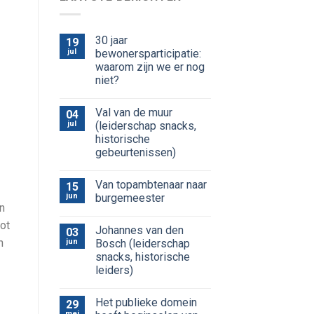
30 jaar
19
jul
bewonersparticipatie:
waarom zijn we er nog
niet?
Val van de muur
04
jul
(leiderschap snacks,
historische
gebeurtenissen)
Van topambtenaar naar
15
jun
burgemeester
n
ot
Johannes van den
03
n
jun
Bosch (leiderschap
snacks, historische
leiders)
Het publieke domein
29
mei