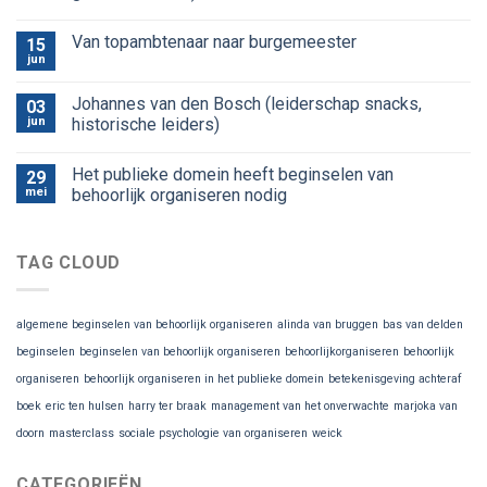
Van topambtenaar naar burgemeester
15
jun
Johannes van den Bosch (leiderschap snacks,
03
jun
historische leiders)
Het publieke domein heeft beginselen van
29
mei
behoorlijk organiseren nodig
TAG CLOUD
algemene beginselen van behoorlijk organiseren
alinda van bruggen
bas van delden
beginselen
beginselen van behoorlijk organiseren
behoorlijkorganiseren
behoorlijk
organiseren
behoorlijk organiseren in het publieke domein
betekenisgeving achteraf
boek
eric ten hulsen
harry ter braak
management van het onverwachte
marjoka van
doorn
masterclass
sociale psychologie van organiseren
weick
CATEGORIEËN