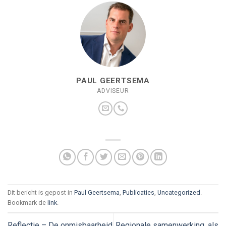
PAUL GEERTSEMA
ADVISEUR
Dit bericht is gepost in
Paul Geertsema
,
Publicaties
,
Uncategorized
.
Bookmark de
link
.
Reflectie – De onmisbaarheid
Regionale samenwerking, als