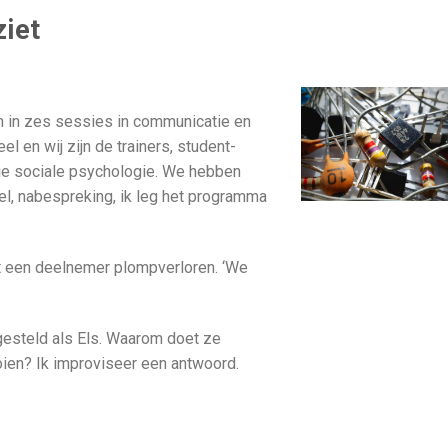
ziet
n in zes sessies in communicatie en
l en wij zijn de trainers, student-
die sociale psychologie. We hebben
pel, nabespreking, ik leg het programma
agt een deelnemer plompverloren. ‘We
orgesteld als Els. Waarom doet ze
ooien? Ik improviseer een antwoord.