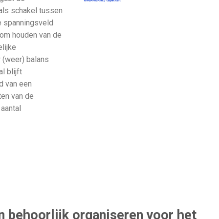
als schakel tussen
e spanningsveld
toom houden van de
lijke
r (weer) balans
 blijft
nd van een
ten van de
aantal
 behoorlijk organiseren voor het