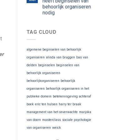
heeft beginselen van
behoorlijk organiseren
nodig
TAG CLOUD
t
algemene beginselen van behoorlijk
er
organiseren
alinda van bruggen
bas van
delden
beginselen
beginselen van
behoorlijk organiseren
behoorlijkorganiseren
behoorlijk
organiseren
behoorlijk organiseren in het
publieke domein
betekenisgeving achteraf
boek
eric ten hulsen
harry ter braak
management van het onverwachte
marjoka
van doorn
masterclass
sociale psychologie
van organiseren
weick