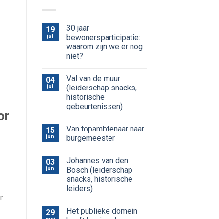
30 jaar
19
jul
bewonersparticipatie:
waarom zijn we er nog
niet?
Val van de muur
04
jul
(leiderschap snacks,
historische
gebeurtenissen)
or
Van topambtenaar naar
15
jun
burgemeester
Johannes van den
03
jun
Bosch (leiderschap
snacks, historische
leiders)
r
Het publieke domein
29
mei