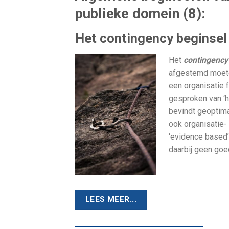
publieke domein (8):
Het contingency beginsel
Het
contingency
afgestemd moete
een organisatie 
gesproken van ‘he
bevindt geoptima
ook organisatie-
‘evidence based
daarbij geen goe
LEES MEER...