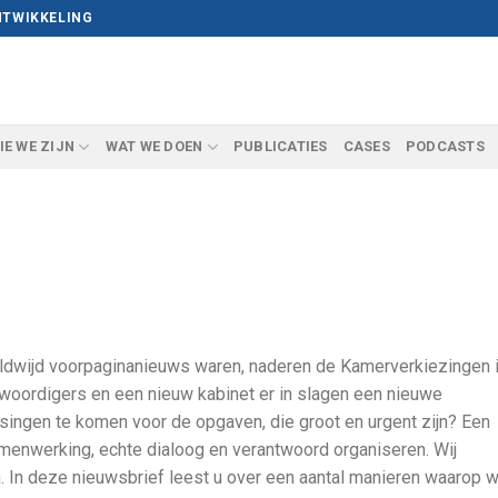
NTWIKKELING
IE WE ZIJN
WAT WE DOEN
PUBLICATIES
CASES
PODCASTS
3
dwijd voorpaginanieuws waren, naderen de Kamerverkiezingen 
woordigers en een nieuw kabinet er in slagen een nieuwe
singen te komen voor de opgaven, die groot en urgent zijn? Een
samenwerking, echte dialoog en verantwoord organiseren. Wij
n. In deze nieuwsbrief leest u over een aantal manieren waarop w