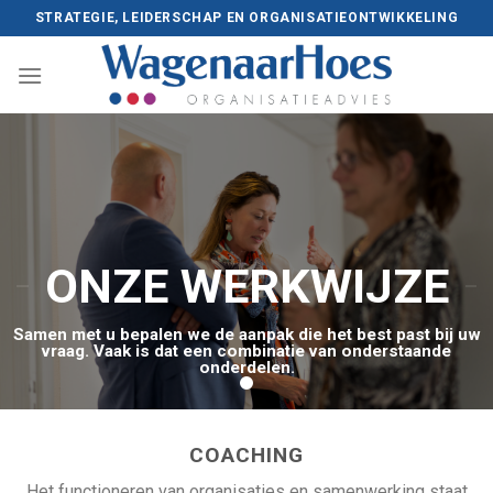
Skip
STRATEGIE, LEIDERSCHAP EN ORGANISATIEONTWIKKELING
to
content
ONZE WERKWIJZE
Samen met u bepalen we de aanpak die het best past bij uw
vraag. Vaak is dat een combinatie van onderstaande
onderdelen.
COACHING
Het functioneren van organisaties en samenwerking staat