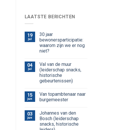
LAATSTE BERICHTEN
30 jaar
19
jul
bewonersparticipatie:
waarom zijn we er nog
niet?
Val van de muur
04
jul
(leiderschap snacks,
historische
gebeurtenissen)
Van topambtenaar naar
15
jun
burgemeester
Johannes van den
03
jun
Bosch (leiderschap
snacks, historische
leiders)