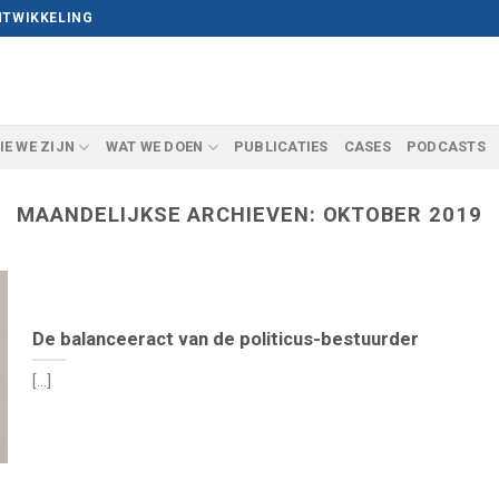
NTWIKKELING
IE WE ZIJN
WAT WE DOEN
PUBLICATIES
CASES
PODCASTS
MAANDELIJKSE ARCHIEVEN:
OKTOBER 2019
De balanceeract van de politicus-bestuurder
[...]