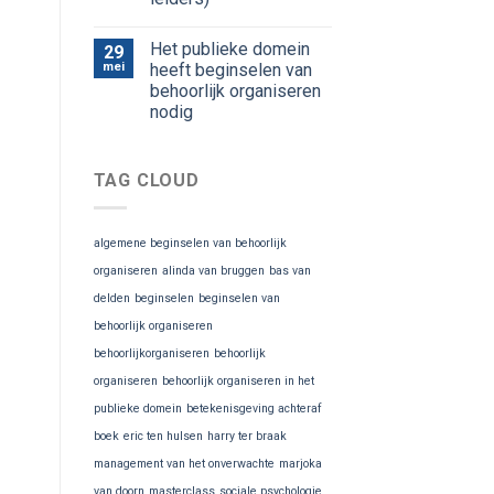
Het publieke domein
29
mei
heeft beginselen van
behoorlijk organiseren
nodig
TAG CLOUD
algemene beginselen van behoorlijk
organiseren
alinda van bruggen
bas van
delden
beginselen
beginselen van
behoorlijk organiseren
behoorlijkorganiseren
behoorlijk
organiseren
behoorlijk organiseren in het
publieke domein
betekenisgeving achteraf
boek
eric ten hulsen
harry ter braak
management van het onverwachte
marjoka
van doorn
masterclass
sociale psychologie