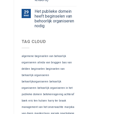
Het publieke domein
29
mei
heeft beginselen van
behoorlijk organiseren
nodig
TAG CLOUD
algemene beginselen van behoorlijk
organiseren
alinda van bruggen
bas van
delden
beginselen
beginselen van
behoorlijk organiseren
behoorlijkorganiseren
behoorlijk
organiseren
behoorlijk organiseren in het
publieke domein
betekenisgeving achteraf
boek
eric ten hulsen
harry ter braak
management van het onverwachte
marjoka
van doorn
masterclass
sociale psychologie