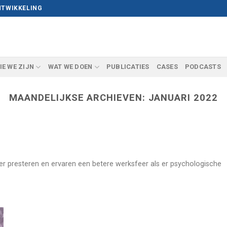
NTWIKKELING
IE WE ZIJN
WAT WE DOEN
PUBLICATIES
CASES
PODCASTS
MAANDELIJKSE ARCHIEVEN:
JANUARI 2022
er presteren en ervaren een betere werksfeer als er psychologische