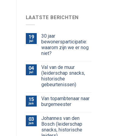
LAATSTE BERICHTEN
30 jaar
19
jul
bewonersparticipatie:
waarom zijn we er nog
niet?
Val van de muur
04
jul
(leiderschap snacks,
historische
gebeurtenissen)
Van topambtenaar naar
15
jun
burgemeester
Johannes van den
03
jun
Bosch (leiderschap
snacks, historische
leiders)