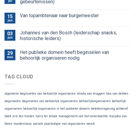
jul
gebeurtenissen)
Van topambtenaar naar burgemeester
15
jun
Johannes van den Bosch (leiderschap snacks,
03
jun
historische leiders)
Het publieke domein heeft beginselen van
29
mei
behoorlijk organiseren nodig
TAG CLOUD
algemene beginselen van behoorlijk organiseren
alinda van bruggen
bas van delden
beginselen
beginselen van behoorlijk organiseren
behoorlijkorganiseren
behoorlijk
organiseren
behoorlijk organiseren in het publieke domein
betekenisgeving achteraf
boek
eric ten hulsen
harry ter braak
management van het onverwachte
marjoka van
doorn
masterclass
sociale psychologie van organiseren
weick