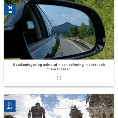
04
jan
Betekenisgeving achteraf – een oefening in praktisch
theoretiseren
[...]
31
dec