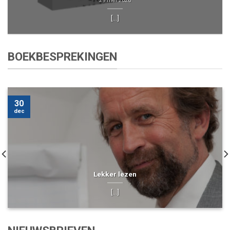
29 mei 2026
[...]
BOEKBESPREKINGEN
30
dec
Lekker lezen
[...]