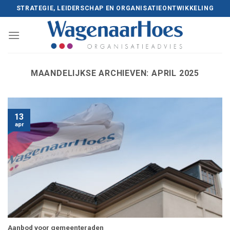
Skip
STRATEGIE, LEIDERSCHAP EN ORGANISATIEONTWIKKELING
to
content
MAANDELIJKSE ARCHIEVEN:
APRIL 2025
13
apr
Aanbod voor gemeenteraden