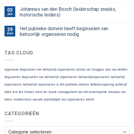
Johannes van den Bosch (leiderschap snacks,
03
jun
historische leiders)
Het publieke domein heeft beginselen van
29
mei
behoorlijk organiseren nodig
TAG CLOUD
algemene beginselen van behoorlijk organiseren
alinda van bruggen
bas van delden
beginselen
beginselen van behoorlijk organiseren
behoorlijkorganiseren
behoorlijk
organiseren
behoorlijk organiseren in het publieke domein
betekenisgeving achteraf
boek
eric ten hulsen
harry ter braak
management van het onverwachte
marjoka van
doorn
masterclass
sociale psychologie van organiseren
weick
CATEGORIEËN
Categorieën