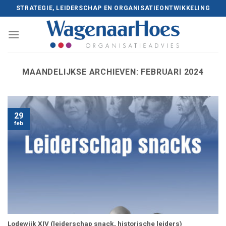
Skip
STRATEGIE, LEIDERSCHAP EN ORGANISATIEONTWIKKELING
to
content
MAANDELIJKSE ARCHIEVEN:
FEBRUARI 2024
29
feb
Lodewijk XIV (leiderschap snack, historische leiders)