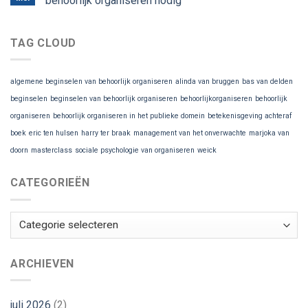
behoorlijk organiseren nodig
TAG CLOUD
algemene beginselen van behoorlijk organiseren
alinda van bruggen
bas van delden
beginselen
beginselen van behoorlijk organiseren
behoorlijkorganiseren
behoorlijk
organiseren
behoorlijk organiseren in het publieke domein
betekenisgeving achteraf
boek
eric ten hulsen
harry ter braak
management van het onverwachte
marjoka van
doorn
masterclass
sociale psychologie van organiseren
weick
CATEGORIEËN
Categorieën
ARCHIEVEN
juli 2026
(2)