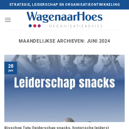
Skip
STRATEGIE, LEIDERSCHAP EN ORGANISATIEONTWIKKELING
to
content
MAANDELIJKSE ARCHIEVEN:
JUNI 2024
28
jun
Bisschop Tutu (leiderschap snacks, historische leiders)