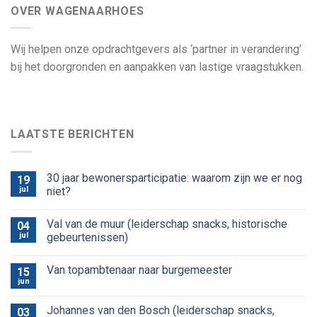
OVER WAGENAARHOES
Wij helpen onze opdrachtgevers als ‘partner in verandering’
bij het doorgronden en aanpakken van lastige vraagstukken.
LAATSTE BERICHTEN
30 jaar bewonersparticipatie: waarom zijn we er nog
19
jul
niet?
Val van de muur (leiderschap snacks, historische
04
jul
gebeurtenissen)
Van topambtenaar naar burgemeester
15
jun
Johannes van den Bosch (leiderschap snacks,
03