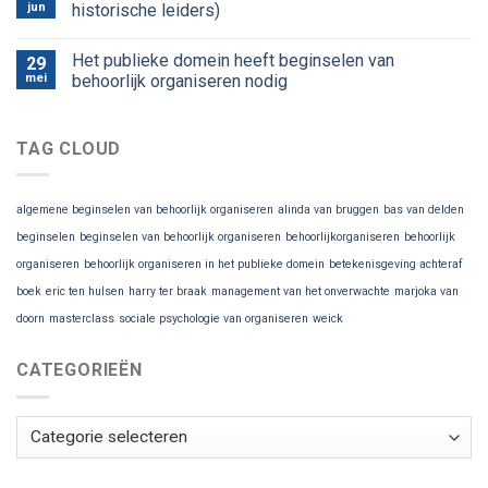
jun
historische leiders)
Het publieke domein heeft beginselen van
29
mei
behoorlijk organiseren nodig
TAG CLOUD
algemene beginselen van behoorlijk organiseren
alinda van bruggen
bas van delden
beginselen
beginselen van behoorlijk organiseren
behoorlijkorganiseren
behoorlijk
organiseren
behoorlijk organiseren in het publieke domein
betekenisgeving achteraf
boek
eric ten hulsen
harry ter braak
management van het onverwachte
marjoka van
doorn
masterclass
sociale psychologie van organiseren
weick
CATEGORIEËN
Categorieën