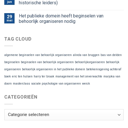
jun
historische leiders)
Het publieke domein heeft beginselen van
29
mei
behoorlijk organiseren nodig
TAG CLOUD
algemene beginselen van behoorlijk organiseren
alinda van bruggen
bas van delden
beginselen
beginselen van behoorlijk organiseren
behoorlijkorganiseren
behoorlijk
organiseren
behoorlijk organiseren in het publieke domein
betekenisgeving achteraf
boek
eric ten hulsen
harry ter braak
management van het onverwachte
marjoka van
doorn
masterclass
sociale psychologie van organiseren
weick
CATEGORIEËN
Categorieën