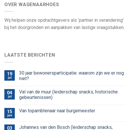
OVER WAGENAARHOES
Wij helpen onze opdrachtgevers als ‘partner in verandering’
bij het doorgronden en aanpakken van lastige vraagstukken.
LAATSTE BERICHTEN
30 jaar bewonersparticipatie: waarom zijn we er nog
19
jul
niet?
Val van de muur (leiderschap snacks, historische
04
jul
gebeurtenissen)
Van topambtenaar naar burgemeester
15
jun
Johannes van den Bosch (leiderschap snacks,
03