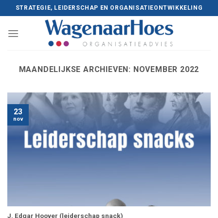
Skip
STRATEGIE, LEIDERSCHAP EN ORGANISATIEONTWIKKELING
to
content
MAANDELIJKSE ARCHIEVEN:
NOVEMBER 2022
23
nov
J. Edgar Hoover (leiderschap snack)