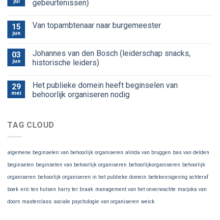
jul
gebeurtenissen)
Van topambtenaar naar burgemeester
15
jun
Johannes van den Bosch (leiderschap snacks,
03
jun
historische leiders)
Het publieke domein heeft beginselen van
29
mei
behoorlijk organiseren nodig
TAG CLOUD
algemene beginselen van behoorlijk organiseren
alinda van bruggen
bas van delden
beginselen
beginselen van behoorlijk organiseren
behoorlijkorganiseren
behoorlijk
organiseren
behoorlijk organiseren in het publieke domein
betekenisgeving achteraf
boek
eric ten hulsen
harry ter braak
management van het onverwachte
marjoka van
doorn
masterclass
sociale psychologie van organiseren
weick