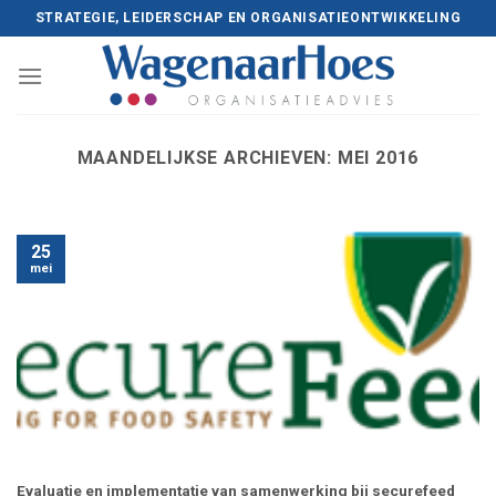
Skip
STRATEGIE, LEIDERSCHAP EN ORGANISATIEONTWIKKELING
to
content
MAANDELIJKSE ARCHIEVEN:
MEI 2016
25
mei
Evaluatie en implementatie van samenwerking bij securefeed