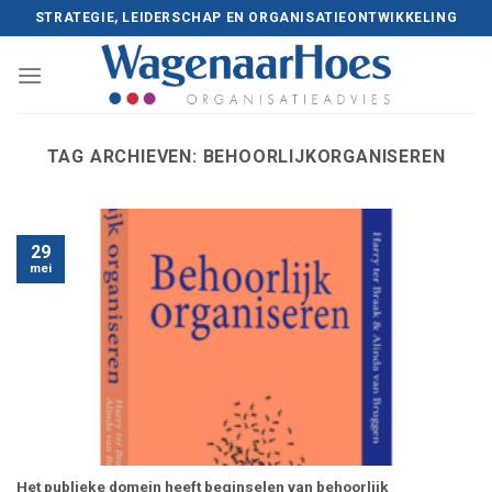
Skip
STRATEGIE, LEIDERSCHAP EN ORGANISATIEONTWIKKELING
to
content
TAG ARCHIEVEN:
BEHOORLIJKORGANISEREN
29
mei
Het publieke domein heeft beginselen van behoorlijk