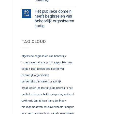
Het publieke domein
29
mei
heeft beginselen van
behoorlijk organiseren
nodig
TAG CLOUD
algemene beginselen van behoorlijk
organiseren
alinda van bruggen
bas van
delden
beginselen
beginselen van
behoorlijk organiseren
behoorlijkorganiseren
behoorlijk
organiseren
behoorlijk organiseren in het
publieke domein
betekenisgeving achteraf
boek
eric ten hulsen
harry ter braak
management van het onverwachte
marjoka
van doorn
masterclass
sociale psychologie