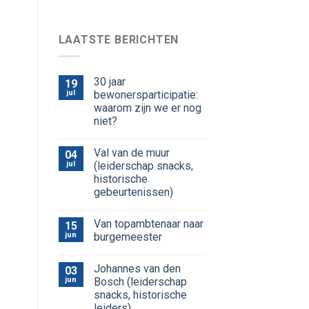
LAATSTE BERICHTEN
30 jaar
19
jul
bewonersparticipatie:
waarom zijn we er nog
niet?
Val van de muur
04
jul
(leiderschap snacks,
historische
gebeurtenissen)
Van topambtenaar naar
15
jun
burgemeester
Johannes van den
03
jun
Bosch (leiderschap
snacks, historische
leiders)