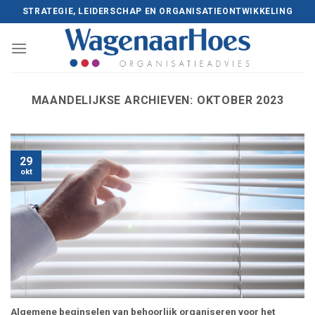
Skip
STRATEGIE, LEIDERSCHAP EN ORGANISATIEONTWIKKELING
to
content
MAANDELIJKSE ARCHIEVEN:
OKTOBER 2023
29
okt
Algemene beginselen van behoorlijk organiseren voor het