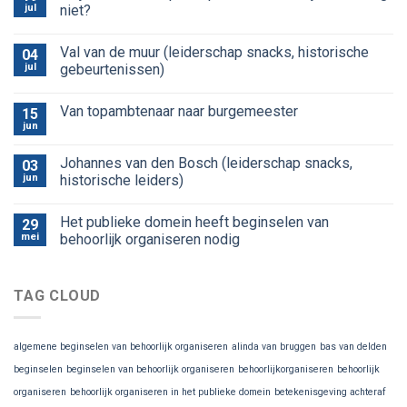
jul
niet?
Val van de muur (leiderschap snacks, historische
04
jul
gebeurtenissen)
Van topambtenaar naar burgemeester
15
jun
Johannes van den Bosch (leiderschap snacks,
03
jun
historische leiders)
Het publieke domein heeft beginselen van
29
mei
behoorlijk organiseren nodig
TAG CLOUD
algemene beginselen van behoorlijk organiseren
alinda van bruggen
bas van delden
beginselen
beginselen van behoorlijk organiseren
behoorlijkorganiseren
behoorlijk
organiseren
behoorlijk organiseren in het publieke domein
betekenisgeving achteraf