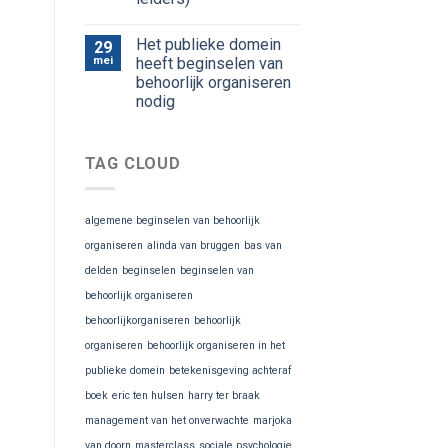
Het publieke domein
29
mei
heeft beginselen van
behoorlijk organiseren
nodig
TAG CLOUD
algemene beginselen van behoorlijk
organiseren
alinda van bruggen
bas van
delden
beginselen
beginselen van
behoorlijk organiseren
behoorlijkorganiseren
behoorlijk
organiseren
behoorlijk organiseren in het
publieke domein
betekenisgeving achteraf
boek
eric ten hulsen
harry ter braak
management van het onverwachte
marjoka
van doorn
masterclass
sociale psychologie