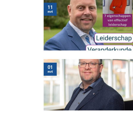
11
mrt
01
mrt