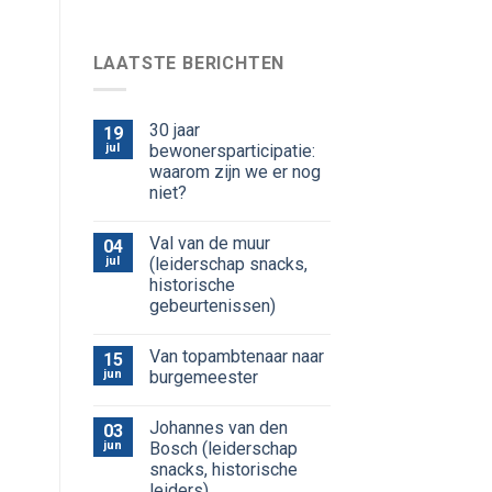
LAATSTE BERICHTEN
30 jaar
19
jul
bewonersparticipatie:
waarom zijn we er nog
niet?
Val van de muur
04
jul
(leiderschap snacks,
historische
gebeurtenissen)
Van topambtenaar naar
15
jun
burgemeester
Johannes van den
03
jun
Bosch (leiderschap
snacks, historische
leiders)