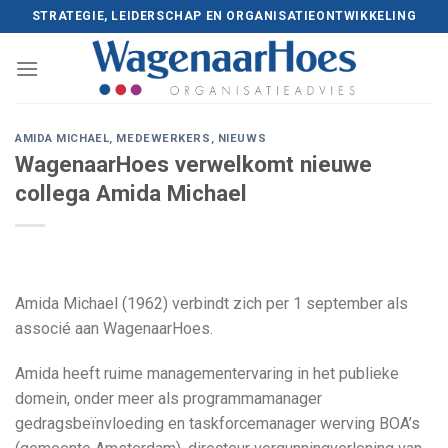
Skip
STRATEGIE, LEIDERSCHAP EN ORGANISATIEONTWIKKELING
to
content
AMIDA MICHAEL
,
MEDEWERKERS
,
NIEUWS
WagenaarHoes verwelkomt nieuwe
collega Amida Michael
Amida Michael (1962) verbindt zich per 1 september als
associé aan WagenaarHoes.
Amida heeft ruime managementervaring in het publieke
domein, onder meer als programmamanager
gedragsbeïnvloeding en taskforcemanager werving BOA’s