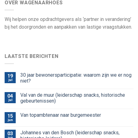
OVER WAGENAARHOES
Wij helpen onze opdrachtgevers als ‘partner in verandering’
bij het doorgronden en aanpakken van lastige vraagstukken.
LAATSTE BERICHTEN
30 jaar bewonersparticipatie: waarom zijn we er nog
19
jul
niet?
Val van de muur (leiderschap snacks, historische
04
jul
gebeurtenissen)
Van topambtenaar naar burgemeester
15
jun
Johannes van den Bosch (leiderschap snacks,
03
jun