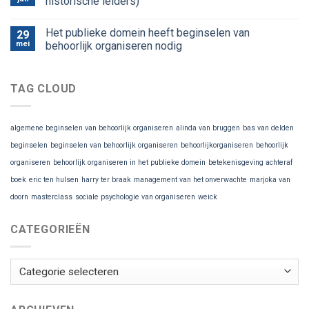
historische leiders)
Het publieke domein heeft beginselen van
29
mei
behoorlijk organiseren nodig
TAG CLOUD
algemene beginselen van behoorlijk organiseren
alinda van bruggen
bas van delden
beginselen
beginselen van behoorlijk organiseren
behoorlijkorganiseren
behoorlijk
organiseren
behoorlijk organiseren in het publieke domein
betekenisgeving achteraf
boek
eric ten hulsen
harry ter braak
management van het onverwachte
marjoka van
doorn
masterclass
sociale psychologie van organiseren
weick
CATEGORIEËN
Categorieën