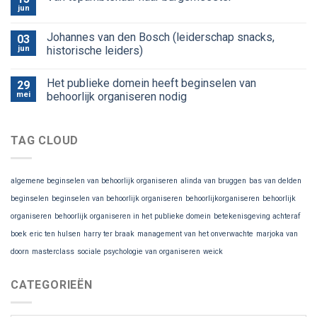
jun
Johannes van den Bosch (leiderschap snacks,
03
jun
historische leiders)
Het publieke domein heeft beginselen van
29
mei
behoorlijk organiseren nodig
TAG CLOUD
algemene beginselen van behoorlijk organiseren
alinda van bruggen
bas van delden
beginselen
beginselen van behoorlijk organiseren
behoorlijkorganiseren
behoorlijk
organiseren
behoorlijk organiseren in het publieke domein
betekenisgeving achteraf
boek
eric ten hulsen
harry ter braak
management van het onverwachte
marjoka van
doorn
masterclass
sociale psychologie van organiseren
weick
CATEGORIEËN