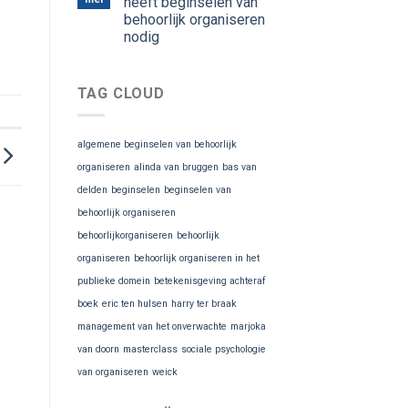
heeft beginselen van
behoorlijk organiseren
nodig
TAG CLOUD
algemene beginselen van behoorlijk
organiseren
alinda van bruggen
bas van
delden
beginselen
beginselen van
behoorlijk organiseren
behoorlijkorganiseren
behoorlijk
organiseren
behoorlijk organiseren in het
publieke domein
betekenisgeving achteraf
boek
eric ten hulsen
harry ter braak
management van het onverwachte
marjoka
van doorn
masterclass
sociale psychologie
van organiseren
weick