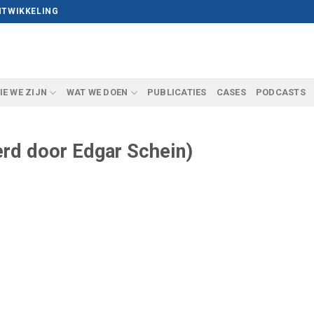
NTWIKKELING
IE WE ZIJN
WAT WE DOEN
PUBLICATIES
CASES
PODCASTS
erd door Edgar Schein)