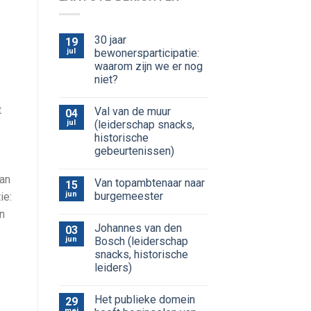
30 jaar
19
jul
bewonersparticipatie:
waarom zijn we er nog
niet?
t
Val van de muur
04
jul
(leiderschap snacks,
historische
gebeurtenissen)
van
Van topambtenaar naar
15
jun
burgemeester
ie:
n
Johannes van den
03
jun
Bosch (leiderschap
snacks, historische
leiders)
Het publieke domein
29
mei