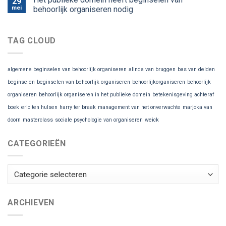
29
mei
behoorlijk organiseren nodig
TAG CLOUD
algemene beginselen van behoorlijk organiseren
alinda van bruggen
bas van delden
beginselen
beginselen van behoorlijk organiseren
behoorlijkorganiseren
behoorlijk
organiseren
behoorlijk organiseren in het publieke domein
betekenisgeving achteraf
boek
eric ten hulsen
harry ter braak
management van het onverwachte
marjoka van
doorn
masterclass
sociale psychologie van organiseren
weick
CATEGORIEËN
Categorieën
ARCHIEVEN