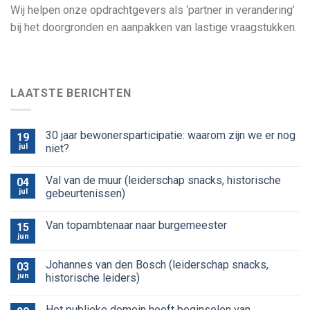
Wij helpen onze opdrachtgevers als ‘partner in verandering’
bij het doorgronden en aanpakken van lastige vraagstukken.
LAATSTE BERICHTEN
30 jaar bewonersparticipatie: waarom zijn we er nog
19
jul
niet?
Val van de muur (leiderschap snacks, historische
04
jul
gebeurtenissen)
Van topambtenaar naar burgemeester
15
jun
Johannes van den Bosch (leiderschap snacks,
03
jun
historische leiders)
Het publieke domein heeft beginselen van