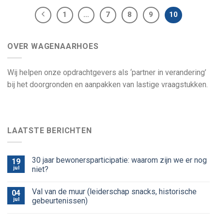
1
…
7
8
9
10
OVER WAGENAARHOES
Wij helpen onze opdrachtgevers als ‘partner in verandering’
bij het doorgronden en aanpakken van lastige vraagstukken.
LAATSTE BERICHTEN
30 jaar bewonersparticipatie: waarom zijn we er nog
19
jul
niet?
Val van de muur (leiderschap snacks, historische
04
jul
gebeurtenissen)