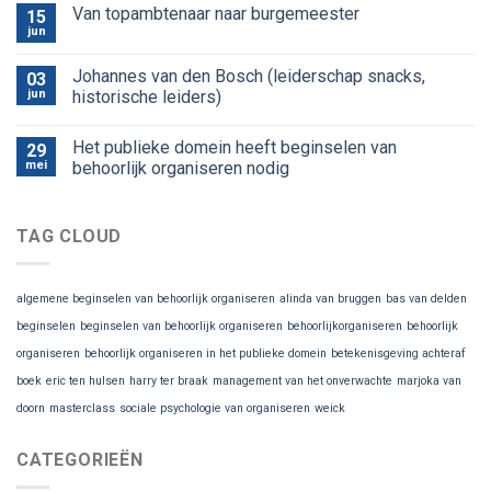
Van topambtenaar naar burgemeester
15
jun
Johannes van den Bosch (leiderschap snacks,
03
jun
historische leiders)
Het publieke domein heeft beginselen van
29
mei
behoorlijk organiseren nodig
TAG CLOUD
algemene beginselen van behoorlijk organiseren
alinda van bruggen
bas van delden
beginselen
beginselen van behoorlijk organiseren
behoorlijkorganiseren
behoorlijk
organiseren
behoorlijk organiseren in het publieke domein
betekenisgeving achteraf
boek
eric ten hulsen
harry ter braak
management van het onverwachte
marjoka van
doorn
masterclass
sociale psychologie van organiseren
weick
CATEGORIEËN