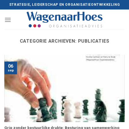
Skip
STRATEGIE, LEIDERSCHAP EN ORGANISATIEONTWIKKELING
to
content
CATEGORIE ARCHIEVEN:
PUBLICATIES
06
sep
Grip zonder bestuurlijke drukte: Besturing van samenwerking