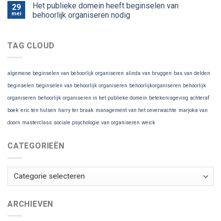
Het publieke domein heeft beginselen van
29
mei
behoorlijk organiseren nodig
TAG CLOUD
algemene beginselen van behoorlijk organiseren
alinda van bruggen
bas van delden
beginselen
beginselen van behoorlijk organiseren
behoorlijkorganiseren
behoorlijk
organiseren
behoorlijk organiseren in het publieke domein
betekenisgeving achteraf
boek
eric ten hulsen
harry ter braak
management van het onverwachte
marjoka van
doorn
masterclass
sociale psychologie van organiseren
weick
CATEGORIEËN
Categorieën
ARCHIEVEN