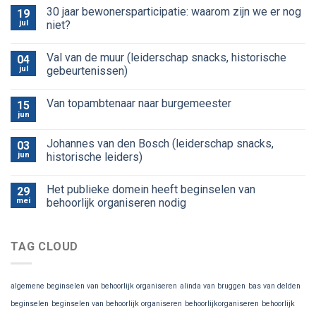
30 jaar bewonersparticipatie: waarom zijn we er nog
19
jul
niet?
Val van de muur (leiderschap snacks, historische
04
jul
gebeurtenissen)
Van topambtenaar naar burgemeester
15
jun
Johannes van den Bosch (leiderschap snacks,
03
jun
historische leiders)
Het publieke domein heeft beginselen van
29
mei
behoorlijk organiseren nodig
TAG CLOUD
algemene beginselen van behoorlijk organiseren
alinda van bruggen
bas van delden
beginselen
beginselen van behoorlijk organiseren
behoorlijkorganiseren
behoorlijk