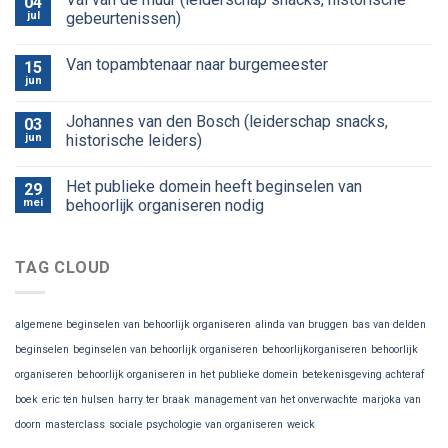
04
jul
gebeurtenissen)
Van topambtenaar naar burgemeester
15
jun
Johannes van den Bosch (leiderschap snacks,
03
jun
historische leiders)
Het publieke domein heeft beginselen van
29
mei
behoorlijk organiseren nodig
TAG CLOUD
algemene beginselen van behoorlijk organiseren
alinda van bruggen
bas van delden
beginselen
beginselen van behoorlijk organiseren
behoorlijkorganiseren
behoorlijk
organiseren
behoorlijk organiseren in het publieke domein
betekenisgeving achteraf
boek
eric ten hulsen
harry ter braak
management van het onverwachte
marjoka van
doorn
masterclass
sociale psychologie van organiseren
weick