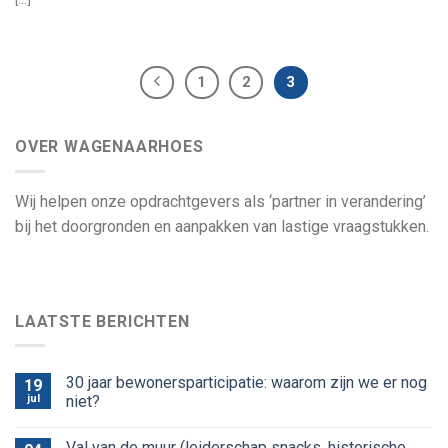
1
2
3
OVER WAGENAARHOES
Wij helpen onze opdrachtgevers als ‘partner in verandering’
bij het doorgronden en aanpakken van lastige vraagstukken.
LAATSTE BERICHTEN
30 jaar bewonersparticipatie: waarom zijn we er nog
19
jul
niet?
Val van de muur (leiderschap snacks, historische