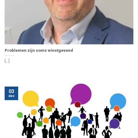
Problemen zijn soms winstgevend
[...]
03
dec